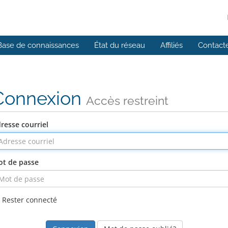
Base de connaissances
État du réseau
Affiliés
Contact
Connexion
Accès restreint
resse courriel
t de passe
Rester connecté