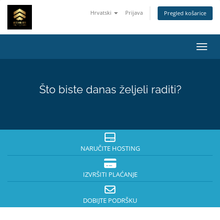
Hrvatski
Prijava
Pregled košarice
Preba
Što biste danas željeli raditi?
NARUČITE HOSTING
IZVRŠITI PLAĆANJE
DOBIJTE PODRŠKU