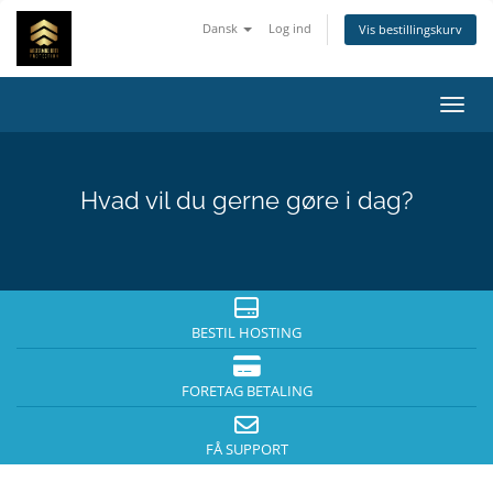
Dansk
Log ind
Vis bestillingskurv
Skift
Hvad vil du gerne gøre i dag?
BESTIL HOSTING
FORETAG BETALING
FÅ SUPPORT